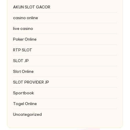
AKUN SLOT GACOR
casino online
live casino
Poker Online
RTP SLOT
SLOT JP
Slot Online
SLOT PROVIDER JP
Sportbook
Togel Online
Uncategorized