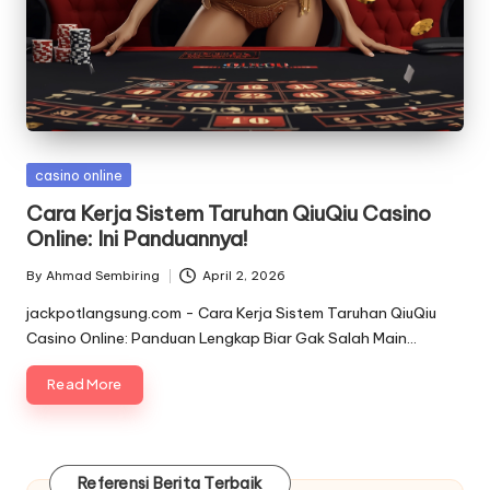
Posted
casino online
in
Cara Kerja Sistem Taruhan QiuQiu Casino
Online: Ini Panduannya!
By
Ahmad Sembiring
April 2, 2026
Posted
by
jackpotlangsung.com - Cara Kerja Sistem Taruhan QiuQiu
Casino Online: Panduan Lengkap Biar Gak Salah Main…
Read More
Referensi Berita Terbaik