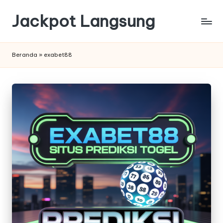
Jackpot Langsung
Skip
to
Daily
content
Slot
Beranda
»
exabet88
Jackpot
Berita