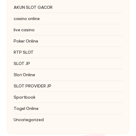
AKUN SLOT GACOR
casino online
live casino
Poker Online
RTP SLOT
SLOT JP
Slot Online
SLOT PROVIDER JP
Sportbook
Togel Online
Uncategorized