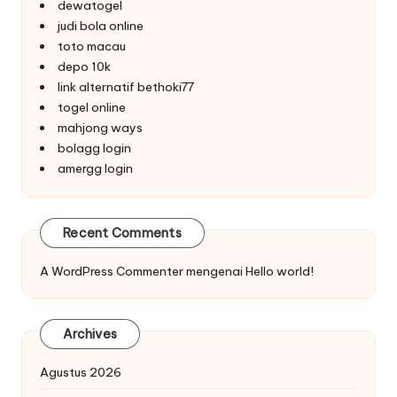
dewatogel
judi bola online
toto macau
depo 10k
link alternatif bethoki77
togel online
mahjong ways
bolagg login
amergg login
Recent Comments
A WordPress Commenter
mengenai
Hello world!
Archives
Agustus 2026