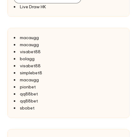
Live Draw HK
macaugg
macaugg
visabet88
bolagg
visabet88
simplebet8
macaugg
pionbet
qq88bet
qq88bet
sbobet