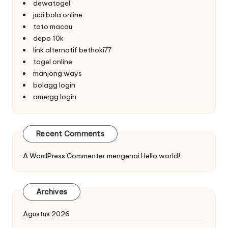
dewatogel
judi bola online
toto macau
depo 10k
link alternatif bethoki77
togel online
mahjong ways
bolagg login
amergg login
Recent Comments
A WordPress Commenter
mengenai
Hello world!
Archives
Agustus 2026