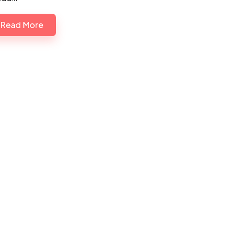
Read More