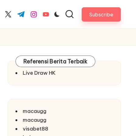
Subscribe
cebook.com
twitter.com
t.me
instagram.com
youtube.com
Referensi Berita Terbaik
Live Draw HK
macaugg
macaugg
visabet88