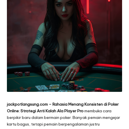
jackpotlangsung.com
– Rahasia Menang Konsisten di Poker
Online: Strategi Anti Kalah Ala Player Pro
membuka cara
berpikir baru dalam bermain poker. Banyak pemain mengejar
kartu bagus, tetapi pemain berpengalaman justru