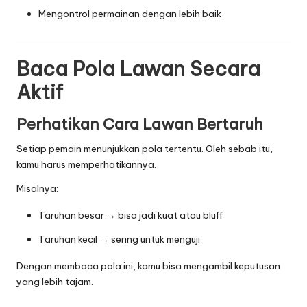
Mengontrol permainan dengan lebih baik
Baca Pola Lawan Secara
Aktif
Perhatikan Cara Lawan Bertaruh
Setiap pemain menunjukkan pola tertentu. Oleh sebab itu,
kamu harus memperhatikannya.
Misalnya:
Taruhan besar → bisa jadi kuat atau bluff
Taruhan kecil → sering untuk menguji
Dengan membaca pola ini, kamu bisa mengambil keputusan
yang lebih tajam.