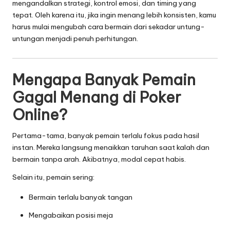
mengandalkan strategi, kontrol emosi, dan timing yang
tepat. Oleh karena itu, jika ingin menang lebih konsisten, kamu
harus mulai mengubah cara bermain dari sekadar untung-
untungan menjadi penuh perhitungan.
Mengapa Banyak Pemain
Gagal Menang di Poker
Online?
Pertama-tama, banyak pemain terlalu fokus pada hasil
instan. Mereka langsung menaikkan taruhan saat kalah dan
bermain tanpa arah. Akibatnya, modal cepat habis.
Selain itu, pemain sering:
Bermain terlalu banyak tangan
Mengabaikan posisi meja