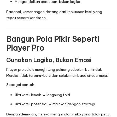
Mengandalkan perasaan, bukan logika
Padahal, kemenangan datang dari keputusan kecil yang
tepat secara konsisten.
Bangun Pola Pikir Seperti
Player Pro
Gunakan Logika, Bukan Emosi
Player pro selalu menghitung peluang sebelum bertindak.
Mereka tidak terburu-buru dan selalu membaca situasi meja.
Sebagai contoh:
Jika kartu lemah → langsung fold
Jika kartu potensial → mainkan dengan strategi
Dengan demikian, mereka menghindari risiko yang tidak perlu.