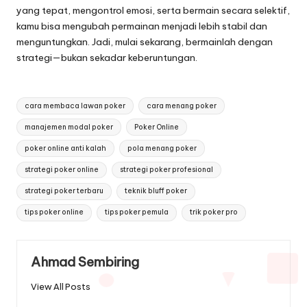
yang tepat, mengontrol emosi, serta bermain secara selektif,
kamu bisa mengubah permainan menjadi lebih stabil dan
menguntungkan. Jadi, mulai sekarang, bermainlah dengan
strategi—bukan sekadar keberuntungan.
Tags:
cara membaca lawan poker
cara menang poker
manajemen modal poker
Poker Online
poker online anti kalah
pola menang poker
strategi poker online
strategi poker profesional
strategi poker terbaru
teknik bluff poker
tips poker online
tips poker pemula
trik poker pro
Ahmad Sembiring
View All Posts