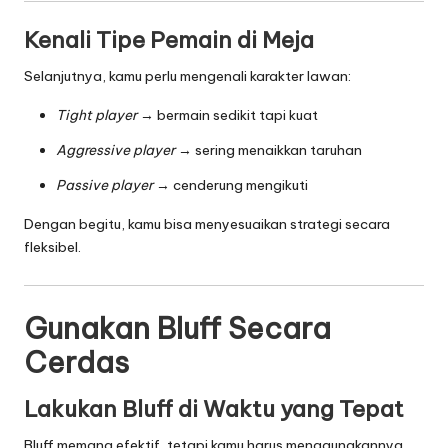
Kenali Tipe Pemain di Meja
Selanjutnya, kamu perlu mengenali karakter lawan:
Tight player
→ bermain sedikit tapi kuat
Aggressive player
→ sering menaikkan taruhan
Passive player
→ cenderung mengikuti
Dengan begitu, kamu bisa menyesuaikan strategi secara
fleksibel.
Gunakan Bluff Secara
Cerdas
Lakukan Bluff di Waktu yang Tepat
Bluff memang efektif, tetapi kamu harus menggunakannya