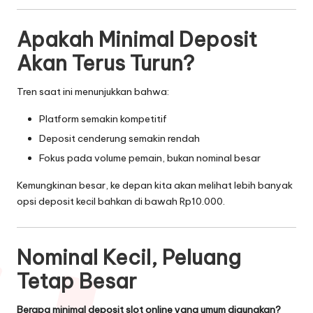
Apakah Minimal Deposit
Akan Terus Turun?
Tren saat ini menunjukkan bahwa:
Platform semakin kompetitif
Deposit cenderung semakin rendah
Fokus pada volume pemain, bukan nominal besar
Kemungkinan besar, ke depan kita akan melihat lebih banyak
opsi deposit kecil bahkan di bawah Rp10.000.
Nominal Kecil, Peluang
Tetap Besar
Berapa minimal deposit slot online yang umum digunakan?