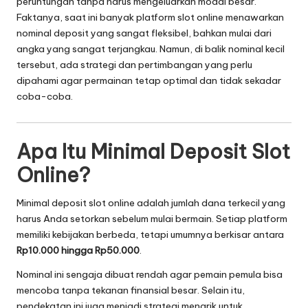
peruntungan tanpa harus mengeluarkan modal besar.
Faktanya, saat ini banyak platform slot online menawarkan
nominal deposit yang sangat fleksibel, bahkan mulai dari
angka yang sangat terjangkau. Namun, di balik nominal kecil
tersebut, ada strategi dan pertimbangan yang perlu
dipahami agar permainan tetap optimal dan tidak sekadar
coba-coba.
Apa Itu Minimal Deposit Slot
Online?
Minimal deposit slot online adalah jumlah dana terkecil yang
harus Anda setorkan sebelum mulai bermain. Setiap platform
memiliki kebijakan berbeda, tetapi umumnya berkisar antara
Rp10.000 hingga Rp50.000
.
Nominal ini sengaja dibuat rendah agar pemain pemula bisa
mencoba tanpa tekanan finansial besar. Selain itu,
pendekatan ini juga menjadi strategi menarik untuk