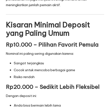
meningkatkan jumlah pemain aktif.
Kisaran Minimal Deposit
yang Paling Umum
Rp10.000 – Pilihan Favorit Pemula
Nominal ini paling sering digunakan karena:
Sangat terjangkau
Cocok untuk mencoba berbagai game
Risiko rendah
Rp20.000 – Sedikit Lebih Fleksibel
Dengan deposit ini:
Anda bisa bermain lebih lama