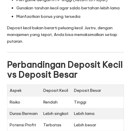
Gunakan taruhan kecil agar saldo bertahan lebih lama
Manfaatkan bonus yang tersedia
Deposit kecil bukan berarti peluang kecil. Justru, dengan
manajemen yang tepat, Anda bisa memaksimalkan setiap
putaran.
Perbandingan Deposit Kecil
vs Deposit Besar
Aspek
Deposit Kecil
Deposit Besar
Risiko
Rendah
Tinggi
Durasi Bermain
Lebih singkat
Lebih lama
Potensi Profit
Terbatas
Lebih besar