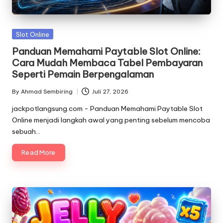
Posted
Slot Online
in
Panduan Memahami Paytable Slot Online:
Cara Mudah Membaca Tabel Pembayaran
Seperti Pemain Berpengalaman
By
Ahmad Sembiring
Juli 27, 2026
Posted
by
jackpotlangsung.com - Panduan Memahami Paytable Slot
Online menjadi langkah awal yang penting sebelum mencoba
sebuah…
Read More