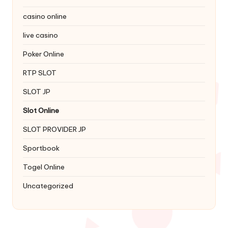
casino online
live casino
Poker Online
RTP SLOT
SLOT JP
Slot Online
SLOT PROVIDER JP
Sportbook
Togel Online
Uncategorized