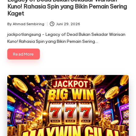
Kuno! Rahasia Spin yang Bikin Pemain Sering
Kaget
By
Ahmad Sembiring
Juni 29, 2026
Posted
by
jackpotlangsung - Legacy of Dead Bukan Sekadar Warisan
Kuno! Rahasia Spin yang Bikin Pemain Sering…
Read More