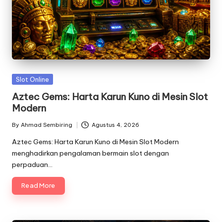
Posted
Slot Online
in
Aztec Gems: Harta Karun Kuno di Mesin Slot
Modern
By
Ahmad Sembiring
Agustus 4, 2026
Posted
by
Aztec Gems: Harta Karun Kuno di Mesin Slot Modern
menghadirkan pengalaman bermain slot dengan
perpaduan…
Read More