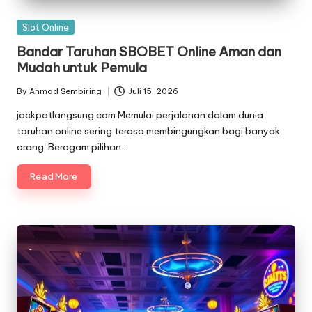
Posted
Slot Online
in
Bandar Taruhan SBOBET Online Aman dan
Mudah untuk Pemula
By
Ahmad Sembiring
Juli 15, 2026
Posted
by
jackpotlangsung.com Memulai perjalanan dalam dunia
taruhan online sering terasa membingungkan bagi banyak
orang. Beragam pilihan…
Read More