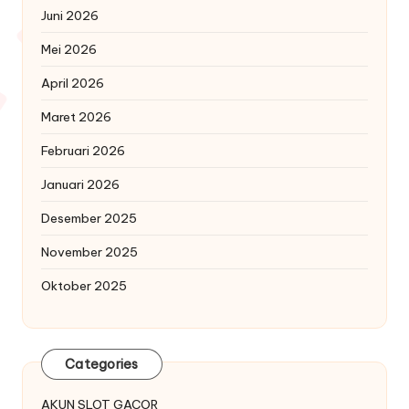
Juni 2026
Mei 2026
April 2026
Maret 2026
Februari 2026
Januari 2026
Desember 2025
November 2025
Oktober 2025
Categories
AKUN SLOT GACOR