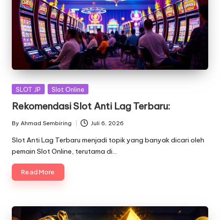
Posted
SLOT JP
Slot Online
in
Rekomendasi Slot Anti Lag Terbaru:
By
Ahmad Sembiring
Juli 6, 2026
Posted
by
Slot Anti Lag Terbaru menjadi topik yang banyak dicari oleh
pemain Slot Online, terutama di…
Read More