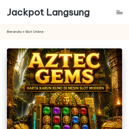
Jackpot Langsung
Skip
to
Daily
content
Slot
Beranda
»
Slot Online
Jackpot
Berita