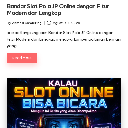
in
Bandar Slot Pola JP Online dengan Fitur
Modern dan Lengkap
By
Ahmad Sembiring
Agustus 4, 2026
Posted
by
jackpotlangsung.com Bandar Slot Pola JP Online dengan
Fitur Modern dan Lengkap menawarkan pengalaman bermain
yang…
Read More