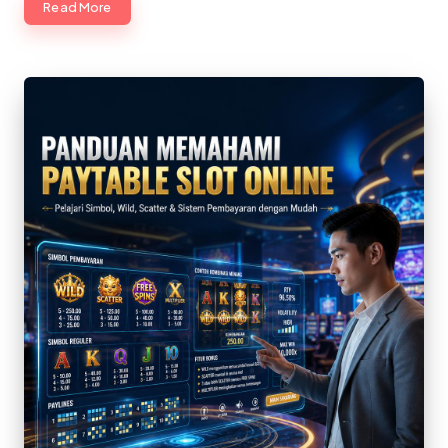
Read More