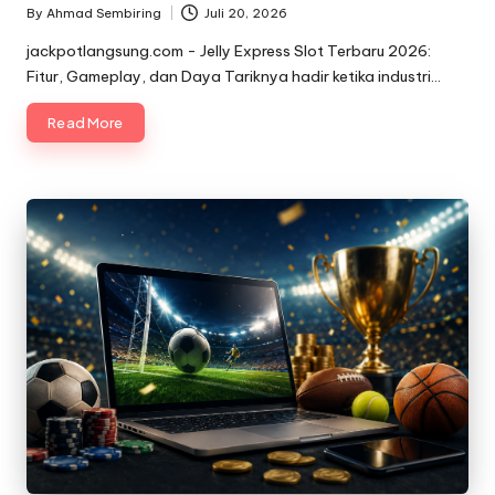
By
Ahmad Sembiring
Juli 20, 2026
Posted
by
jackpotlangsung.com - Jelly Express Slot Terbaru 2026:
Fitur, Gameplay, dan Daya Tariknya hadir ketika industri…
Read More