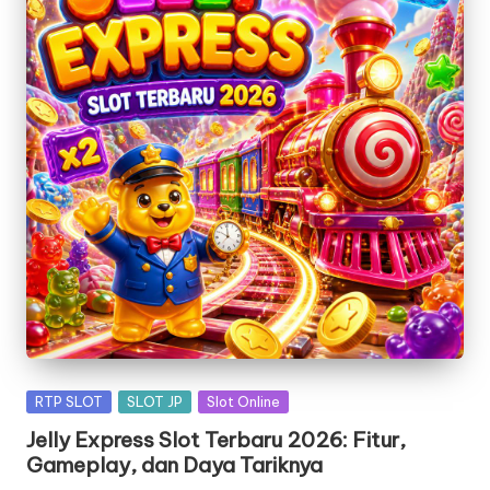
Posted
RTP SLOT
SLOT JP
Slot Online
in
Jelly Express Slot Terbaru 2026: Fitur,
Gameplay, dan Daya Tariknya