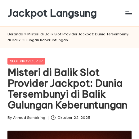
Jackpot Langsung
Skip
to
Daily
content
Slot
Beranda
»
Misteri di Balik Slot Provider Jackpot: Dunia Tersembunyi
Jackpot
di Balik Gulungan Keberuntungan
Berita
Posted
SLOT PROVIDER JP
in
Misteri di Balik Slot
Provider Jackpot: Dunia
Tersembunyi di Balik
Gulungan Keberuntungan
By
Ahmad Sembiring
Oktober 22, 2025
Posted
by