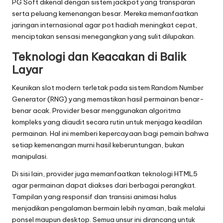
PG Soft dikenal dengan sistem jackpot yang transparan
serta peluang kemenangan besar. Mereka memanfaatkan
jaringan internasional agar pot hadiah meningkat cepat,
menciptakan sensasi menegangkan yang sulit dilupakan.
Teknologi dan Keacakan di Balik
Layar
Keunikan slot modern terletak pada sistem Random Number
Generator (RNG) yang memastikan hasil permainan benar-
benar acak. Provider besar menggunakan algoritma
kompleks yang diaudit secara rutin untuk menjaga keadilan
permainan. Hal ini memberi kepercayaan bagi pemain bahwa
setiap kemenangan murni hasil keberuntungan, bukan
manipulasi.
Di sisi lain, provider juga memanfaatkan teknologi HTML5
agar permainan dapat diakses dari berbagai perangkat.
Tampilan yang responsif dan transisi animasi halus
menjadikan pengalaman bermain lebih nyaman, baik melalui
ponsel maupun desktop. Semua unsur ini dirancang untuk