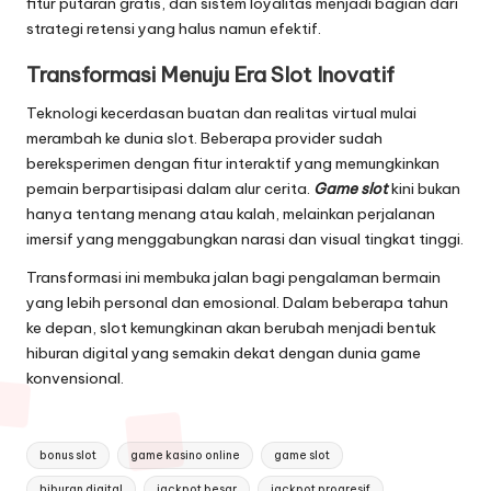
fitur putaran gratis, dan sistem loyalitas menjadi bagian dari
strategi retensi yang halus namun efektif.
Transformasi Menuju Era Slot Inovatif
Teknologi kecerdasan buatan dan realitas virtual mulai
merambah ke dunia slot. Beberapa provider sudah
bereksperimen dengan fitur interaktif yang memungkinkan
pemain berpartisipasi dalam alur cerita.
Game slot
kini bukan
hanya tentang menang atau kalah, melainkan perjalanan
imersif yang menggabungkan narasi dan visual tingkat tinggi.
Transformasi ini membuka jalan bagi pengalaman bermain
yang lebih personal dan emosional. Dalam beberapa tahun
ke depan, slot kemungkinan akan berubah menjadi bentuk
hiburan digital yang semakin dekat dengan dunia game
konvensional.
Tags:
bonus slot
game kasino online
game slot
hiburan digital
jackpot besar
jackpot progresif