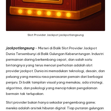
Slot Provider Jackpot jackpotlangsung
jackpotlangsung
– Misteri di Balik Slot Provider Jackpot
Dunia Tersembunyi di Balik Gulungan Keberuntungan. Industri
permainan daring berkembang cepat, dan salah satu
bintangnya yang terus mencuri perhatian adalah slot
provider jackpot. Dunia ini memadukan teknologi, desain, dan
peluang yang memicu rasa penasaran pemain dari berbagai
penjuru. Di balik tampilan visual yang memukau, ada strategi,
algoritma, dan psikologi yang menciptakan pengalaman
bermain tak terlupakan.
Slot provider bukan hanya sekadar pengembang game;
mereka adalah arsitek hiburan digital. Tiap putaran gulungan