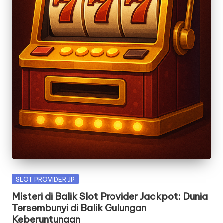
Posted
SLOT PROVIDER JP
in
Misteri di Balik Slot Provider Jackpot: Dunia
Tersembunyi di Balik Gulungan
Keberuntungan