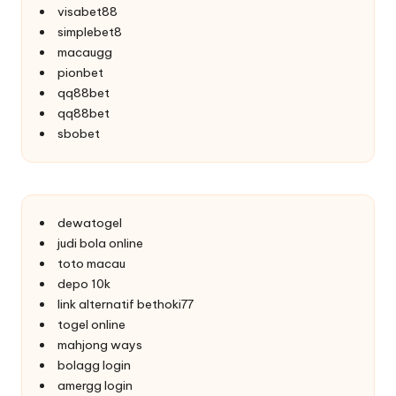
visabet88
simplebet8
macaugg
pionbet
qq88bet
qq88bet
sbobet
dewatogel
judi bola online
toto macau
depo 10k
link alternatif bethoki77
togel online
mahjong ways
bolagg login
amergg login