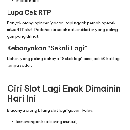
modal habis.
Lupa Cek RTP
Banyak orang ngincer “gacor” tapi nggak pernah ngecek
situs RTP slot
. Padahal itu salah satu indikator yang paling
gampang dilihat.
Kebanyakan “Sekali Lagi”
Nah ini yang paling bahaya. “Sekali lagi” bisa jadi 50 kali lagi
tanpa sadar.
Ciri Slot Lagi Enak Dimainin
Hari Ini
Biasanya orang bilang slot lagi “gacor” kalau:
kemenangan kecil sering muncul,