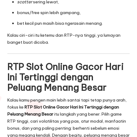
scatter
sering lewat,
bonus/free spin lebih gampang,
bet kecil pun masih bisa ngerasain menang.
Kalau ciri-ciri itu ketemu dan RTP-nya tinggi, ya lumayan
banget buat dicoba.
RTP Slot Online Gacor Hari
Ini Tertinggi dengan
Peluang Menang Besar
Kalau kamu pengen main lebih santai tapi tetap punya arah,
fokus ke
RTP Slot Online Gacor Hari Ini Tertinggi dengan
Peluang Menang Besar
itu langkah yang bener. Pilih game
RTP tinggi, cari volatilitas yang pas, atur modal, manfaatin
bonus, dan yang paling penting: berhenti sebelum emosi
yang megang kendali. Dengan begitu, peluang menang besar