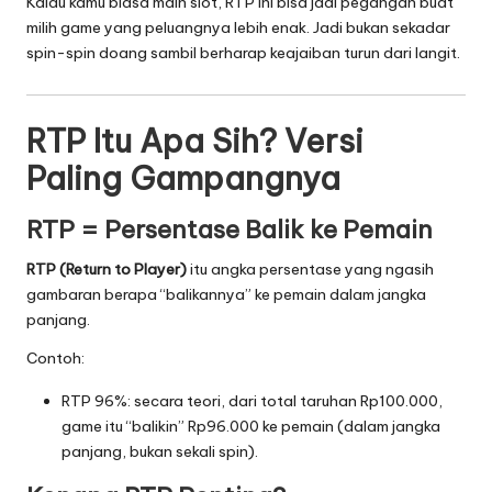
Kalau kamu biasa main slot, RTP ini bisa jadi pegangan buat
milih game yang peluangnya lebih enak. Jadi bukan sekadar
spin-spin doang sambil berharap keajaiban turun dari langit.
RTP Itu Apa Sih? Versi
Paling Gampangnya
RTP = Persentase Balik ke Pemain
RTP (Return to Player)
itu angka persentase yang ngasih
gambaran berapa “balikannya” ke pemain dalam jangka
panjang.
Contoh:
RTP 96%: secara teori, dari total taruhan Rp100.000,
game itu “balikin” Rp96.000 ke pemain (dalam jangka
panjang, bukan sekali spin).