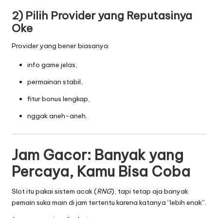
2) Pilih Provider yang Reputasinya
Oke
Provider yang bener biasanya:
info game jelas,
permainan stabil,
fitur bonus lengkap,
nggak aneh-aneh.
Jam Gacor: Banyak yang
Percaya, Kamu Bisa Coba
Slot itu pakai sistem acak (
RNG
), tapi tetap aja banyak
pemain suka main di jam tertentu karena katanya “lebih enak”.