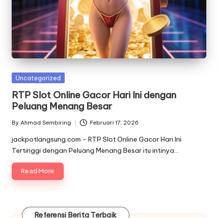
Posted
Uncategorized
in
RTP Slot Online Gacor Hari Ini dengan
Peluang Menang Besar
By
Ahmad Sembiring
Februari 17, 2026
Posted
by
jackpotlangsung.com - RTP Slot Online Gacor Hari Ini
Tertinggi dengan Peluang Menang Besar itu intinya…
Read More
Referensi Berita Terbaik