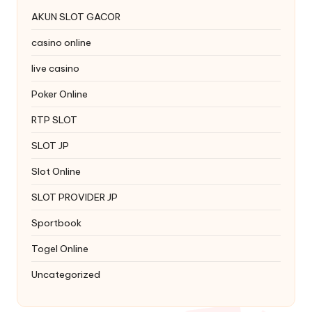
AKUN SLOT GACOR
casino online
live casino
Poker Online
RTP SLOT
SLOT JP
Slot Online
SLOT PROVIDER JP
Sportbook
Togel Online
Uncategorized