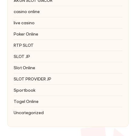
AKUN SLOT GACOR
casino online
live casino
Poker Online
RTP SLOT
SLOT JP
Slot Online
SLOT PROVIDER JP
Sportbook
Togel Online
Uncategorized