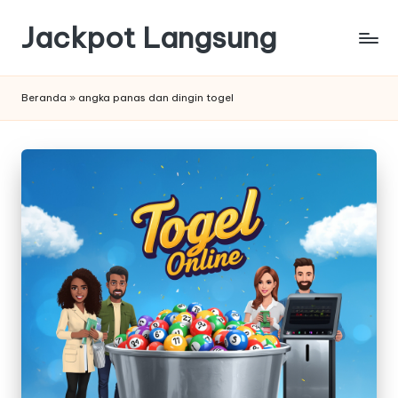
Jackpot Langsung
Skip
to
Daily
content
Slot
Beranda
»
angka panas dan dingin togel
Jackpot
Berita