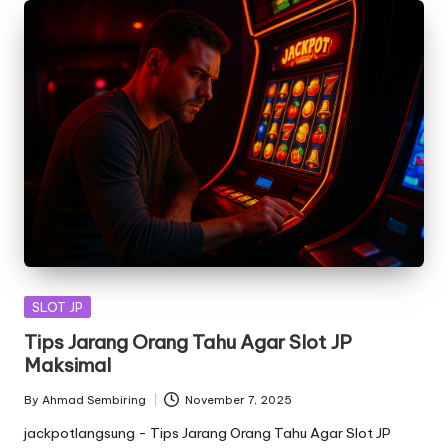
Posted
SLOT JP
in
Tips Jarang Orang Tahu Agar Slot JP
Maksimal
By
Ahmad Sembiring
November 7, 2025
Posted
by
jackpotlangsung - Tips Jarang Orang Tahu Agar Slot JP