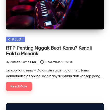
Posted
RTP SLOT
in
RTP Penting Nggak Buat Kamu? Kenali
Fakta Menarik
By
Ahmad Sembiring
Desember 4, 2025
Posted
by
jackpotlangsung - Dalam dunia perjudian, terutama
permainan slot online, ada banyak istilah dan konsep yang…
Read More