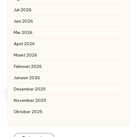
Juli 2026
Juni 2026
Mei 2026
April 2026
Maret 2026
Februari 2026
Januari 2026
Desember 2025
November 2025
Oktober 2025