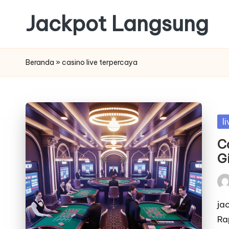
Jackpot Langsung
Skip
to
Daily
content
Slot
Beranda
»
casino live terpercaya
Jackpot
Berita
Po
l
in
C
G
Pos
by
ja
Ra