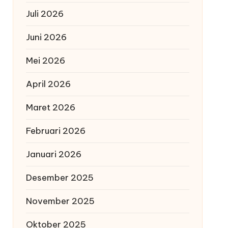
Juli 2026
Juni 2026
Mei 2026
April 2026
Maret 2026
Februari 2026
Januari 2026
Desember 2025
November 2025
Oktober 2025