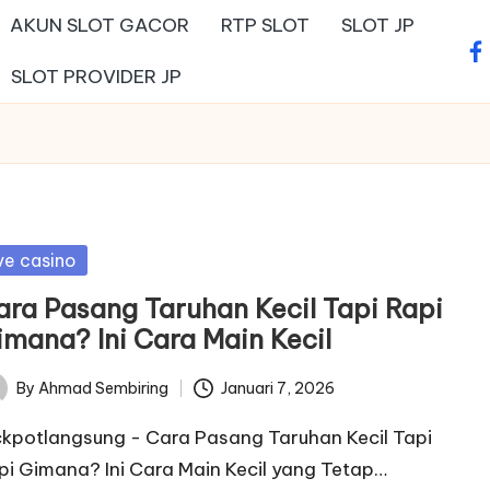
AKUN SLOT GACOR
RTP SLOT
SLOT JP
fa
SLOT PROVIDER JP
sted
ive casino
ara Pasang Taruhan Kecil Tapi Rapi
imana? Ini Cara Main Kecil
By
Ahmad Sembiring
Januari 7, 2026
ted
ckpotlangsung - Cara Pasang Taruhan Kecil Tapi
pi Gimana? Ini Cara Main Kecil yang Tetap…