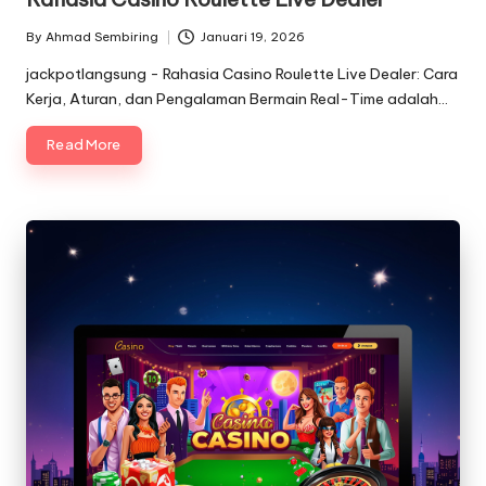
By
Ahmad Sembiring
Januari 19, 2026
Posted
by
jackpotlangsung - Rahasia Casino Roulette Live Dealer: Cara
Kerja, Aturan, dan Pengalaman Bermain Real-Time adalah…
Read More