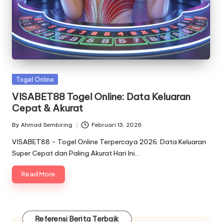
Posted
Togel Online
in
VISABET88 Togel Online: Data Keluaran
Cepat & Akurat
By
Ahmad Sembiring
Februari 13, 2026
Posted
by
VISABET88 - Togel Online Terpercaya 2026: Data Keluaran
Super Cepat dan Paling Akurat Hari Ini…
Read More
Referensi Berita Terbaik