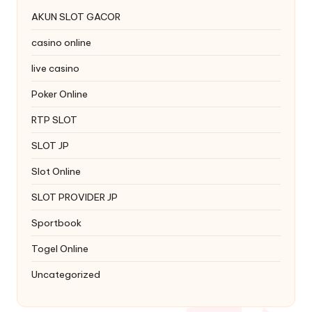
AKUN SLOT GACOR
casino online
live casino
Poker Online
RTP SLOT
SLOT JP
Slot Online
SLOT PROVIDER JP
Sportbook
Togel Online
Uncategorized