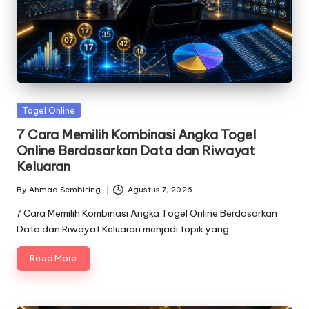
Posted
Togel Online
in
7 Cara Memilih Kombinasi Angka Togel
Online Berdasarkan Data dan Riwayat
Keluaran
By
Ahmad Sembiring
Agustus 7, 2026
Posted
by
7 Cara Memilih Kombinasi Angka Togel Online Berdasarkan
Data dan Riwayat Keluaran menjadi topik yang…
Read More