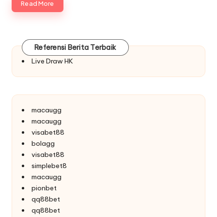
Read More
Referensi Berita Terbaik
Live Draw HK
macaugg
macaugg
visabet88
bolagg
visabet88
simplebet8
macaugg
pionbet
qq88bet
qq88bet