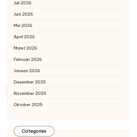
Juli 2026
Juni 2026
Mei 2026
April 2026
Maret 2026
Februari 2026
Januari 2026
Desember 2025
November 2025
Oktober 2025
Categories