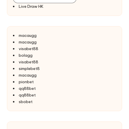
Live Draw HK
macaugg
macaugg
visabet88
bolagg
visabet88
simplebet8
macaugg
pionbet
qq88bet
qq88bet
sbobet