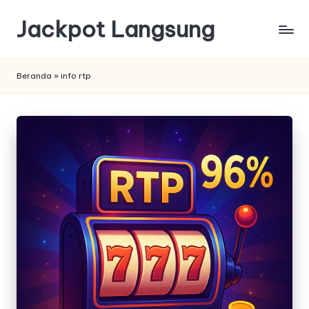
Jackpot Langsung
Skip
to
Daily
content
Slot
Beranda
»
info rtp
Jackpot
Berita