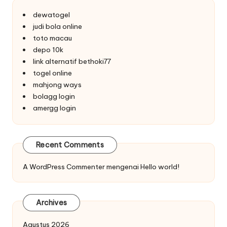
dewatogel
judi bola online
toto macau
depo 10k
link alternatif bethoki77
togel online
mahjong ways
bolagg login
amergg login
Recent Comments
A WordPress Commenter
mengenai
Hello world!
Archives
Agustus 2026