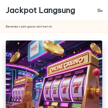
Jackpot Langsung
Skip
to
Daily
content
Slot
Beranda
»
jam gacor slot hari ini
Jackpot
Berita