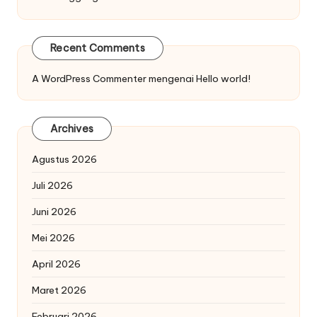
Recent Comments
A WordPress Commenter
mengenai
Hello world!
Archives
Agustus 2026
Juli 2026
Juni 2026
Mei 2026
April 2026
Maret 2026
Februari 2026