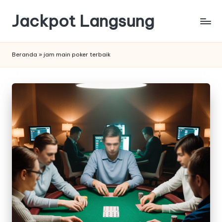
Jackpot Langsung
Skip
to
Daily
content
Slot
Beranda
»
jam main poker terbaik
Jackpot
Berita