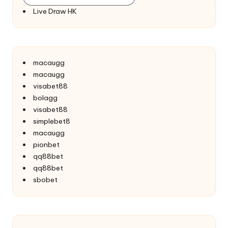
Live Draw HK
macaugg
macaugg
visabet88
bolagg
visabet88
simplebet8
macaugg
pionbet
qq88bet
qq88bet
sbobet