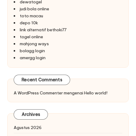
dewatogel
judi bola online
toto macau
depo 10k
link alternatif bethoki77
togel online
mahjong ways
bolagg login
amergg login
Recent Comments
A WordPress Commenter
mengenai
Hello world!
Archives
Agustus 2026