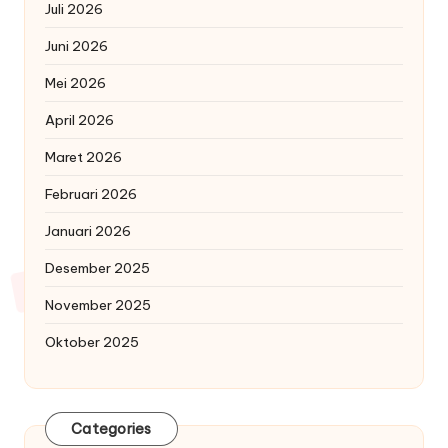
Juli 2026
Juni 2026
Mei 2026
April 2026
Maret 2026
Februari 2026
Januari 2026
Desember 2025
November 2025
Oktober 2025
Categories