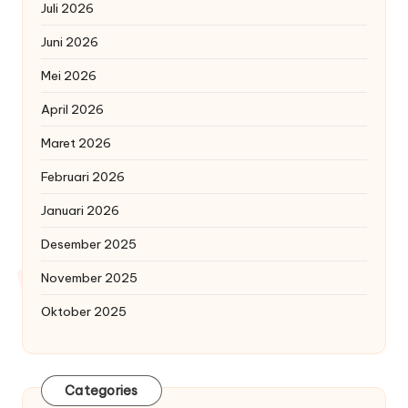
Juli 2026
Juni 2026
Mei 2026
April 2026
Maret 2026
Februari 2026
Januari 2026
Desember 2025
November 2025
Oktober 2025
Categories