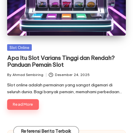
Posted
Slot Online
in
Apa Itu Slot Varians Tinggi dan Rendah?
Panduan Pemain Slot
By
Ahmad Sembiring
Desember 24, 2025
Posted
by
Slot online adalah permainan yang sangat digemari di
seluruh dunia. Bagi banyak pemain, memahami perbedaan…
Read More
Referensi Berita Terbaik