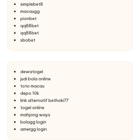
simplebet8
macaugg
pionbet
qq88bet
qq88bet
sbobet
dewatogel
judi bola online
toto macau
depo 10k
link alternatif bethoki77
togel online
mahjong ways
bolagg login
amergg login