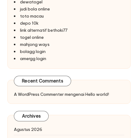
dewatogel
judi bola online
toto macau
depo 10k
link alternatif bethoki77
togel online
mahjong ways
bolagg login
amergg login
Recent Comments
A WordPress Commenter
mengenai
Hello world!
Archives
Agustus 2026