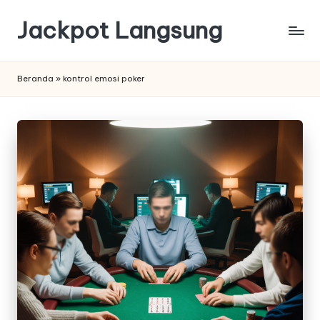
Jackpot Langsung
Skip
to
Daily
content
Slot
Beranda
»
kontrol emosi poker
Jackpot
Berita