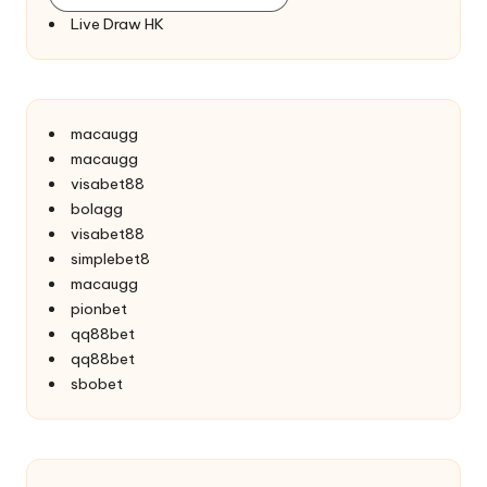
Live Draw HK
macaugg
macaugg
visabet88
bolagg
visabet88
simplebet8
macaugg
pionbet
qq88bet
qq88bet
sbobet