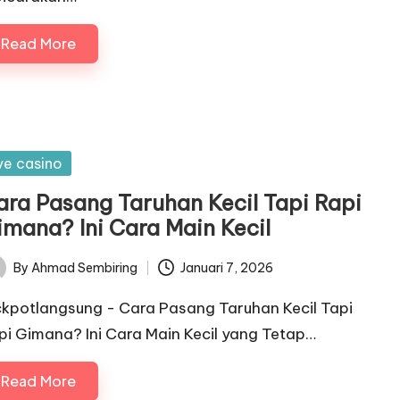
Read More
sted
ive casino
ara Pasang Taruhan Kecil Tapi Rapi
imana? Ini Cara Main Kecil
By
Ahmad Sembiring
Januari 7, 2026
ted
ckpotlangsung - Cara Pasang Taruhan Kecil Tapi
pi Gimana? Ini Cara Main Kecil yang Tetap…
Read More