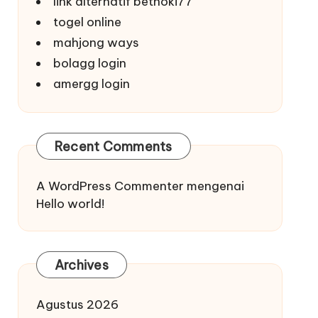
link alternatif bethoki77
togel online
mahjong ways
bolagg login
amergg login
Recent Comments
A WordPress Commenter
mengenai
Hello world!
Archives
Agustus 2026