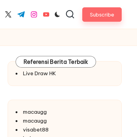
Subscribe
cebook.com
twitter.com
t.me
instagram.com
youtube.com
Referensi Berita Terbaik
Live Draw HK
macaugg
macaugg
visabet88