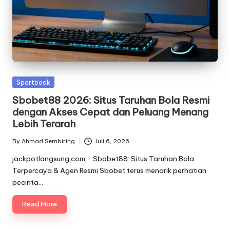
Posted
Sportbook
in
Sbobet88 2026: Situs Taruhan Bola Resmi
dengan Akses Cepat dan Peluang Menang
Lebih Terarah
By
Ahmad Sembiring
Juli 6, 2026
Posted
by
jackpotlangsung.com - Sbobet88: Situs Taruhan Bola
Terpercaya & Agen Resmi Sbobet terus menarik perhatian
pecinta…
Read More