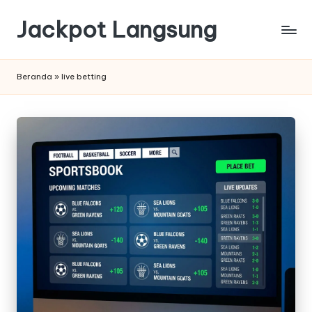
Jackpot Langsung
Skip
to
Daily
content
Slot
Beranda
»
live betting
Jackpot
Berita