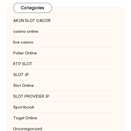
Categories
AKUN SLOT GACOR
casino online
live casino
Poker Online
RTP SLOT
SLOT JP
Slot Online
SLOT PROVIDER JP
Sportbook
Togel Online
Uncategorized