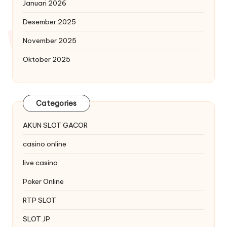
Januari 2026
Desember 2025
November 2025
Oktober 2025
Categories
AKUN SLOT GACOR
casino online
live casino
Poker Online
RTP SLOT
SLOT JP