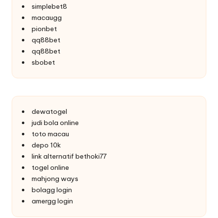
simplebet8
macaugg
pionbet
qq88bet
qq88bet
sbobet
dewatogel
judi bola online
toto macau
depo 10k
link alternatif bethoki77
togel online
mahjong ways
bolagg login
amergg login