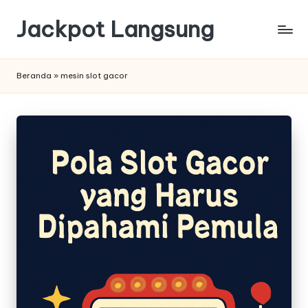
Jackpot Langsung
Skip
to
Daily
content
Slot
Beranda
»
mesin slot gacor
Jackpot
Berita