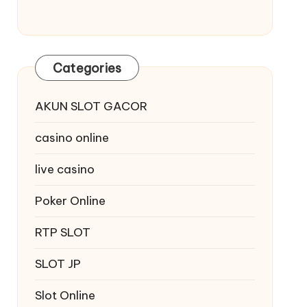
Categories
AKUN SLOT GACOR
casino online
live casino
Poker Online
RTP SLOT
SLOT JP
Slot Online