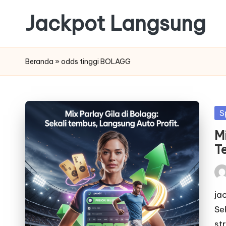
Jackpot Langsung
Skip
to
Daily
content
Slot
Beranda
»
odds tinggi BOLAGG
Jackpot
Berita
Po
S
in
M
T
Pos
by
ja
Se
st