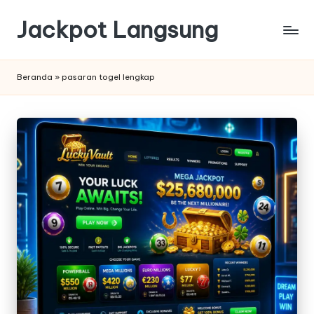
Jackpot Langsung
Skip
to
Daily
content
Slot
Beranda
»
pasaran togel lengkap
Jackpot
Berita