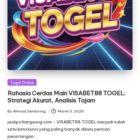
Posted
Togel Online
in
Rahasia Cerdas Main VISABET88 TOGEL:
Strategi Akurat, Analisis Tajam
By
Ahmad Sembiring
Maret 3, 2026
Posted
by
jackpotlangsung.com - VISABET88 TOGEL menjadi salah
satu kata kunci yang paling banyak diburu pencari
peruntungan…