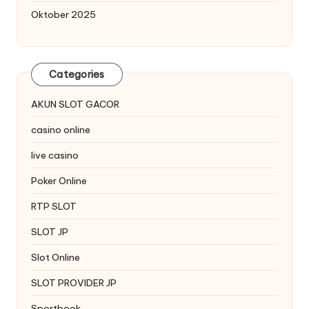
Oktober 2025
Categories
AKUN SLOT GACOR
casino online
live casino
Poker Online
RTP SLOT
SLOT JP
Slot Online
SLOT PROVIDER JP
Sportbook