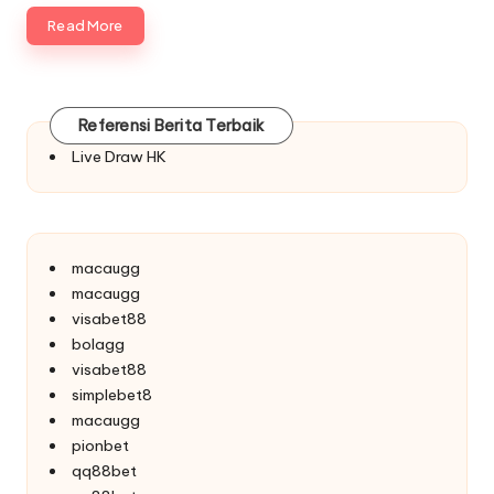
Read More
Referensi Berita Terbaik
Live Draw HK
macaugg
macaugg
visabet88
bolagg
visabet88
simplebet8
macaugg
pionbet
qq88bet