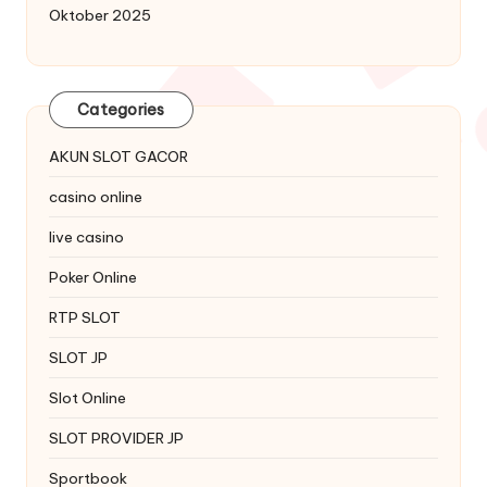
Oktober 2025
Categories
AKUN SLOT GACOR
casino online
live casino
Poker Online
RTP SLOT
SLOT JP
Slot Online
SLOT PROVIDER JP
Sportbook