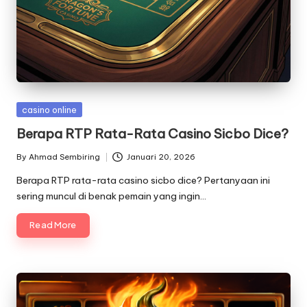
Posted
casino online
in
Berapa RTP Rata-Rata Casino Sicbo Dice?
By
Ahmad Sembiring
Januari 20, 2026
Posted
by
Berapa RTP rata-rata casino sicbo dice? Pertanyaan ini
sering muncul di benak pemain yang ingin…
Read More