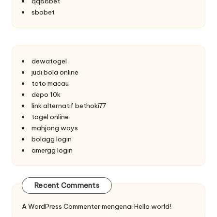
qq88bet
sbobet
dewatogel
judi bola online
toto macau
depo 10k
link alternatif bethoki77
togel online
mahjong ways
bolagg login
amergg login
Recent Comments
A WordPress Commenter
mengenai
Hello world!