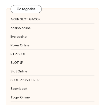
Categories
AKUN SLOT GACOR
casino online
live casino
Poker Online
RTP SLOT
SLOT JP
Slot Online
SLOT PROVIDER JP
Sportbook
Togel Online