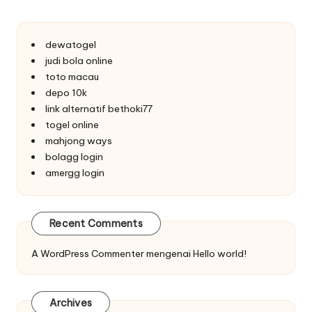
dewatogel
judi bola online
toto macau
depo 10k
link alternatif bethoki77
togel online
mahjong ways
bolagg login
amergg login
Recent Comments
A WordPress Commenter
mengenai
Hello world!
Archives