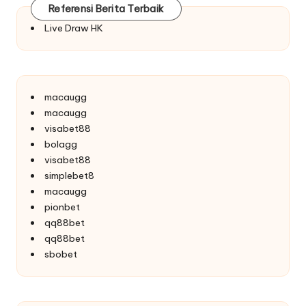
Referensi Berita Terbaik
Live Draw HK
macaugg
macaugg
visabet88
bolagg
visabet88
simplebet8
macaugg
pionbet
qq88bet
qq88bet
sbobet