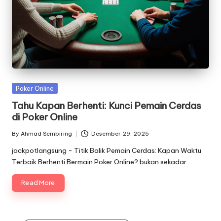
Posted
Poker Online
in
Tahu Kapan Berhenti: Kunci Pemain Cerdas
di Poker Online
By
Ahmad Sembiring
Desember 29, 2025
Posted
by
jackpotlangsung - Titik Balik Pemain Cerdas: Kapan Waktu
Terbaik Berhenti Bermain Poker Online? bukan sekadar…
Read More