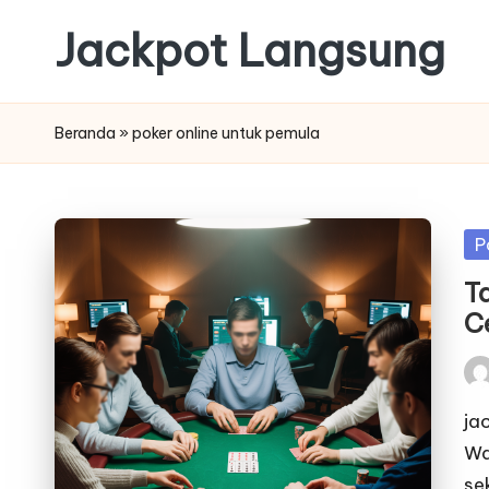
Jackpot Langsung
Skip
to
Daily
content
Slot
Beranda
»
poker online untuk pemula
Jackpot
Berita
Po
P
in
T
C
Pos
by
ja
Wa
se