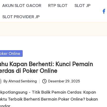
AKUN SLOT GACOR
RTP SLOT
SLOT JP
fa
SLOT PROVIDER JP
sted
oker Online
ahu Kapan Berhenti: Kunci Pemain
erdas di Poker Online
By
Ahmad Sembiring
Desember 29, 2025
ted
ckpotlangsung - Titik Balik Pemain Cerdas: Kapan
ktu Terbaik Berhenti Bermain Poker Online? bukan
kadar…