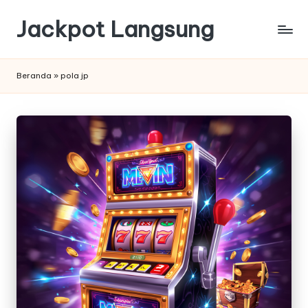
Jackpot Langsung
Skip
to
Daily
content
Slot
Beranda
»
pola jp
Jackpot
Berita