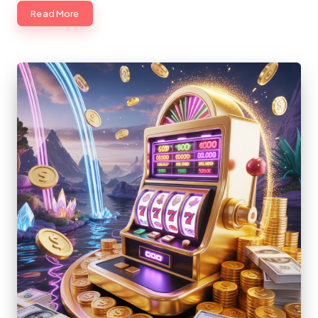
Read More