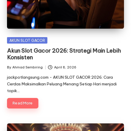
Posted
AKUN SLOT GACOR
in
Akun Slot Gacor 2026: Strategi Main Lebih
Konsisten
By
Ahmad Sembiring
April 8, 2026
Posted
by
jackpotlangsung.com - AKUN SLOT GACOR 2026: Cara
Cerdas Maksimalkan Peluang Menang Setiap Hari menjadi
topik…
Read More