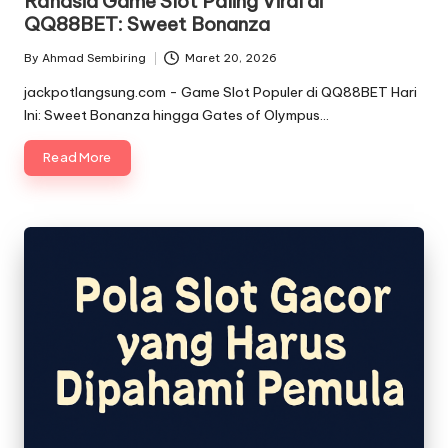
Rahasia Game Slot Paling Viral di
QQ88BET: Sweet Bonanza
By
Ahmad Sembiring
Maret 20, 2026
Posted
by
jackpotlangsung.com - Game Slot Populer di QQ88BET Hari
Ini: Sweet Bonanza hingga Gates of Olympus…
Read More