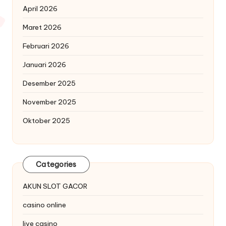
April 2026
Maret 2026
Februari 2026
Januari 2026
Desember 2025
November 2025
Oktober 2025
Categories
AKUN SLOT GACOR
casino online
live casino