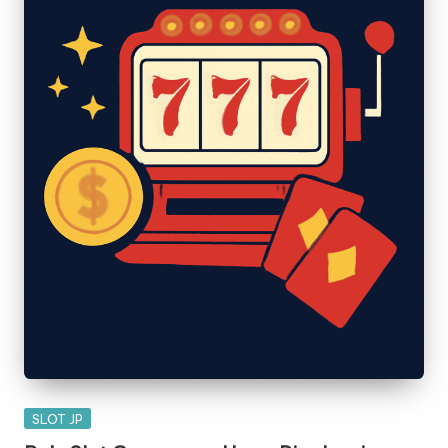
Posted
SLOT JP
in