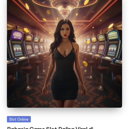
Posted
Slot Online
in