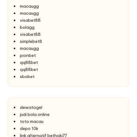
macaugg
macaugg
visabet88
bolagg
visabet88
simplebet8
macaugg
pionbet
qq88bet
qq88bet
sbobet
dewatogel
judi bola online
toto macau
depo 10k
link alternatif bethoki77