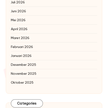
Juli 2026
Juni 2026
Mei 2026
April 2026
Maret 2026
Februari 2026
Januari 2026
Desember 2025
November 2025
Oktober 2025
Categories