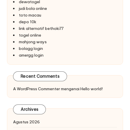
dewatogel
judi bola online
toto macau
depo 10k
link alternatif bethoki77
togel online
mahjong ways
bolagg login
amergg login
Recent Comments
A WordPress Commenter
mengenai
Hello world!
Archives
Agustus 2026