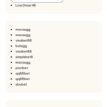
Live Draw HK
macaugg
macaugg
visabet88
bolagg
visabet88
simplebet8
macaugg
pionbet
qq88bet
qq88bet
sbobet