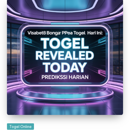
Posted
Togel Online