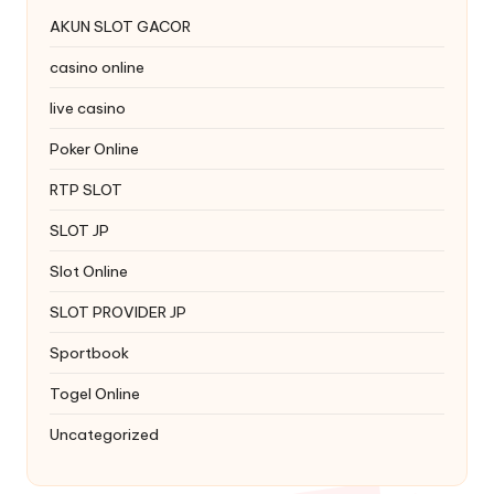
AKUN SLOT GACOR
casino online
live casino
Poker Online
RTP SLOT
SLOT JP
Slot Online
SLOT PROVIDER JP
Sportbook
Togel Online
Uncategorized