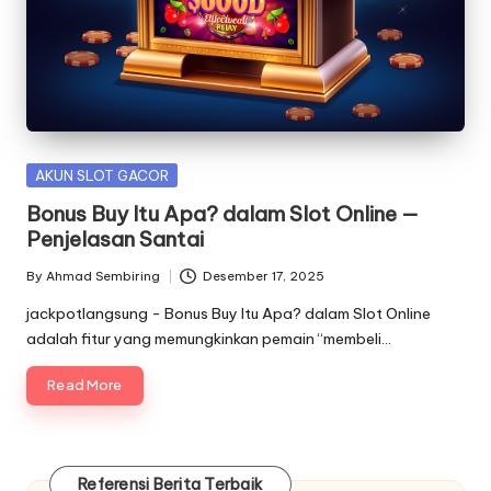
Posted
AKUN SLOT GACOR
in
Bonus Buy Itu Apa? dalam Slot Online —
Penjelasan Santai
By
Ahmad Sembiring
Desember 17, 2025
Posted
by
jackpotlangsung - Bonus Buy Itu Apa? dalam Slot Online
adalah fitur yang memungkinkan pemain “membeli…
Read More
Referensi Berita Terbaik