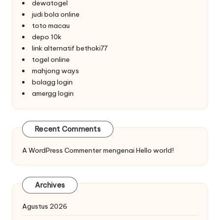
dewatogel
judi bola online
toto macau
depo 10k
link alternatif bethoki77
togel online
mahjong ways
bolagg login
amergg login
Recent Comments
A WordPress Commenter
mengenai
Hello world!
Archives
Agustus 2026