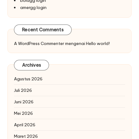
bolagg login
amergg login
Recent Comments
A WordPress Commenter
mengenai
Hello world!
Archives
Agustus 2026
Juli 2026
Juni 2026
Mei 2026
April 2026
Maret 2026