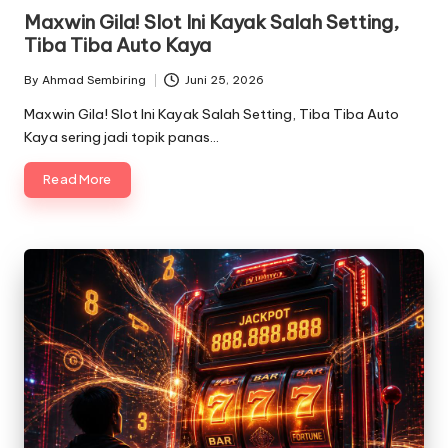
in
Maxwin Gila! Slot Ini Kayak Salah Setting,
Tiba Tiba Auto Kaya
By
Ahmad Sembiring
Juni 25, 2026
Posted
by
Maxwin Gila! Slot Ini Kayak Salah Setting, Tiba Tiba Auto
Kaya sering jadi topik panas…
Read More