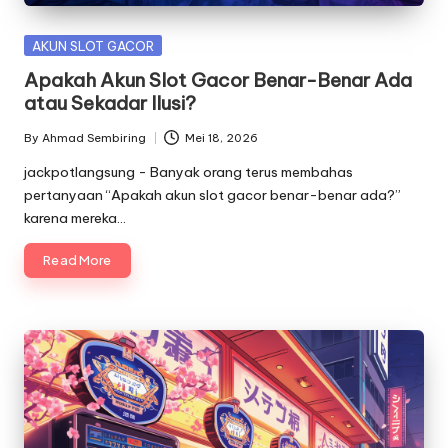
Posted
AKUN SLOT GACOR
in
Apakah Akun Slot Gacor Benar-Benar Ada
atau Sekadar Ilusi?
By
Ahmad Sembiring
Mei 18, 2026
Posted
by
jackpotlangsung - Banyak orang terus membahas
pertanyaan “Apakah akun slot gacor benar-benar ada?”
karena mereka…
Read More