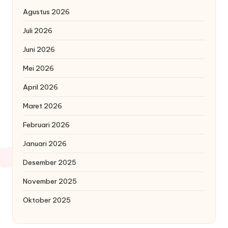
Agustus 2026
Juli 2026
Juni 2026
Mei 2026
April 2026
Maret 2026
Februari 2026
Januari 2026
Desember 2025
November 2025
Oktober 2025