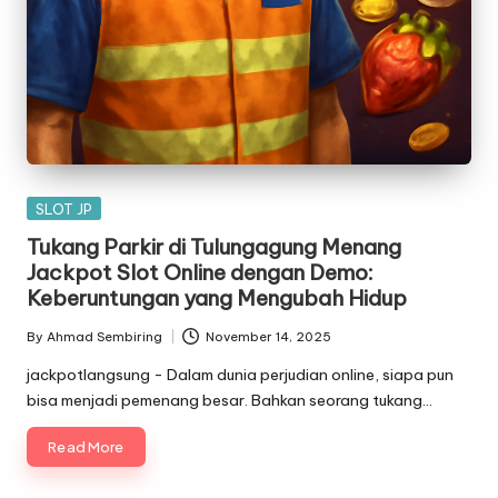
Posted
SLOT JP
in
Tukang Parkir di Tulungagung Menang
Jackpot Slot Online dengan Demo:
Keberuntungan yang Mengubah Hidup
By
Ahmad Sembiring
November 14, 2025
Posted
by
jackpotlangsung - Dalam dunia perjudian online, siapa pun
bisa menjadi pemenang besar. Bahkan seorang tukang…
Read More