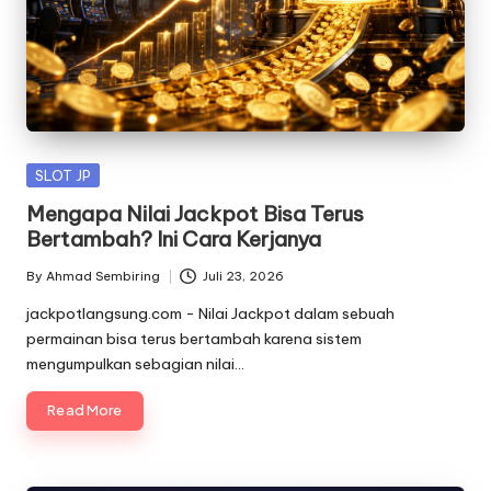
Posted
SLOT JP
in
Mengapa Nilai Jackpot Bisa Terus
Bertambah? Ini Cara Kerjanya
By
Ahmad Sembiring
Juli 23, 2026
Posted
by
jackpotlangsung.com - Nilai Jackpot dalam sebuah
permainan bisa terus bertambah karena sistem
mengumpulkan sebagian nilai…
Read More