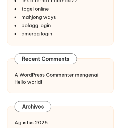
link alternatif bethoki77
togel online
mahjong ways
bolagg login
amergg login
Recent Comments
A WordPress Commenter
mengenai
Hello world!
Archives
Agustus 2026