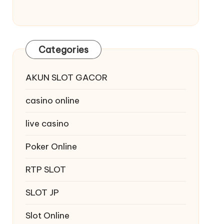
Categories
AKUN SLOT GACOR
casino online
live casino
Poker Online
RTP SLOT
SLOT JP
Slot Online