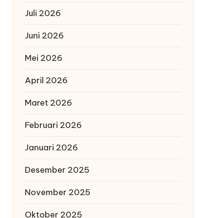
Juli 2026
Juni 2026
Mei 2026
April 2026
Maret 2026
Februari 2026
Januari 2026
Desember 2025
November 2025
Oktober 2025