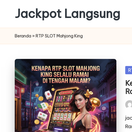
Jackpot Langsung
Skip
to
Daily
content
Slot
Beranda
»
RTP SLOT Mahjong King
Jackpot
Berita
Po
R
in
K
R
Pos
by
ja
Ra