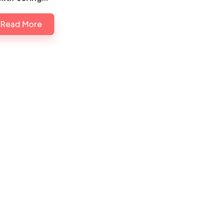
Read More