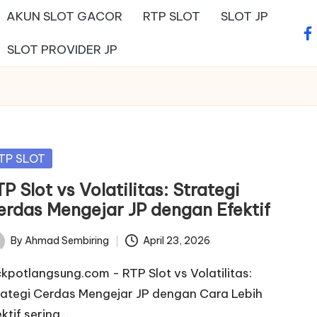
AKUN SLOT GACOR
RTP SLOT
SLOT JP
fa
SLOT PROVIDER JP
sted
TP SLOT
P Slot vs Volatilitas: Strategi
erdas Mengejar JP dengan Efektif
By
Ahmad Sembiring
April 23, 2026
ted
ckpotlangsung.com - RTP Slot vs Volatilitas:
rategi Cerdas Mengejar JP dengan Cara Lebih
ektif sering…