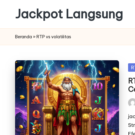
Jackpot Langsung
Skip
to
Daily
content
Slot
Beranda
»
RTP vs volatilitas
Jackpot
Berita
Po
R
in
RT
C
Pos
by
ja
St
Ef