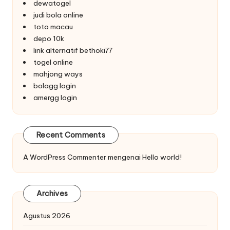
dewatogel
judi bola online
toto macau
depo 10k
link alternatif bethoki77
togel online
mahjong ways
bolagg login
amergg login
Recent Comments
A WordPress Commenter
mengenai
Hello world!
Archives
Agustus 2026