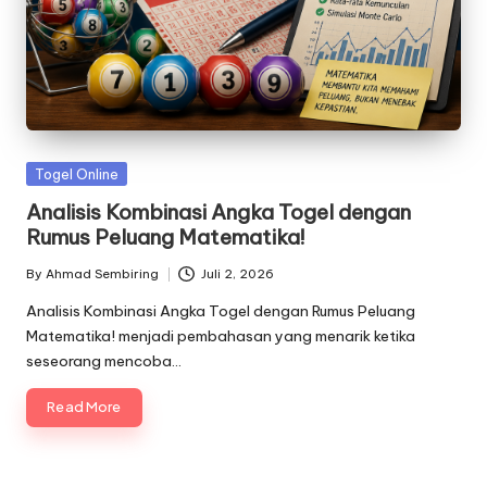
Posted
Togel Online
in
Analisis Kombinasi Angka Togel dengan
Rumus Peluang Matematika!
By
Ahmad Sembiring
Juli 2, 2026
Posted
by
Analisis Kombinasi Angka Togel dengan Rumus Peluang
Matematika! menjadi pembahasan yang menarik ketika
seseorang mencoba…
Read More