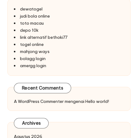
dewatogel
judi bola online
toto macau
depo 10k
link alternatif bethoki77
togel online
mahjong ways
bolagg login
amergg login
Recent Comments
A WordPress Commenter
mengenai
Hello world!
Archives
Agustus 2026