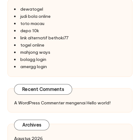
dewatogel
judi bola online
toto macau
depo 10k
link alternatif bethoki77
togel online
mahjong ways
bolagg login
amergg login
Recent Comments
A WordPress Commenter
mengenai
Hello world!
Archives
Agustus 2026