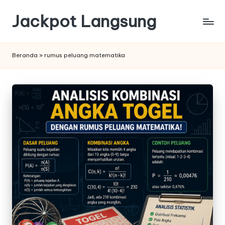
Jackpot Langsung
Skip
to
Daily
content
Slot
Beranda
»
rumus peluang matematika
Jackpot
Berita