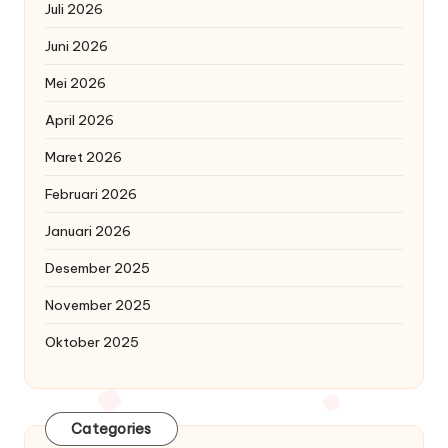
Juli 2026
Juni 2026
Mei 2026
April 2026
Maret 2026
Februari 2026
Januari 2026
Desember 2025
November 2025
Oktober 2025
Categories